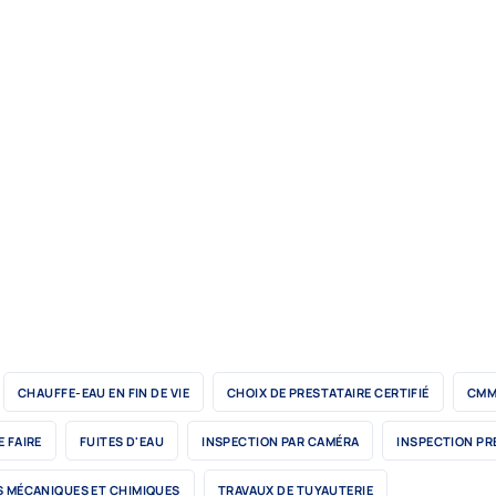
CHAUFFE-EAU EN FIN DE VIE
CHOIX DE PRESTATAIRE CERTIFIÉ
CMM
E FAIRE
FUITES D'EAU
INSPECTION PAR CAMÉRA
INSPECTION PR
 MÉCANIQUES ET CHIMIQUES
TRAVAUX DE TUYAUTERIE