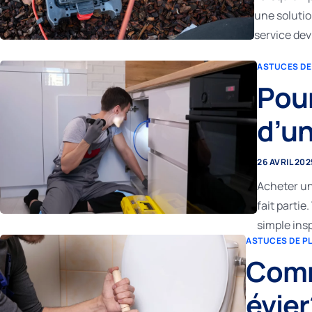
une solutio
service dev
ASTUCES DE
Pour
d’u
26 AVRIL 202
Acheter un
fait parti
simple ins
ASTUCES DE P
Comm
évier