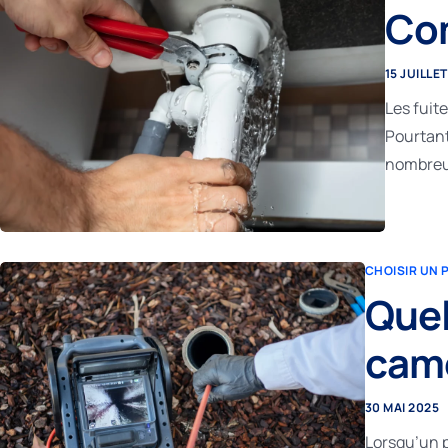
Com
15 JUILLE
Les fuit
Pourtant
nombreus
CHOISIR UN 
Quel
camé
30 MAI 2025
Lorsqu’un p