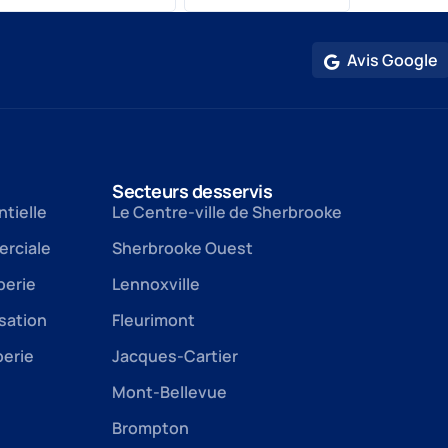
Avis Google
Secteurs desservis
ntielle
Le Centre-ville de Sherbrooke
rciale
Sherbrooke Ouest
berie
Lennoxville
sation
Fleurimont
berie
Jacques-Cartier
Mont-Bellevue
Brompton