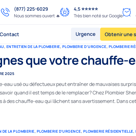
(877) 225-6029
4,5 ⭐️⭐️⭐️⭐️⭐️
Nous sommes ouvert 🔥
Très bien noté sur Google
Urgence
Contact
Obtenir une 
AU
,
ENTRETIEN DE LA PLOMBERIE
,
PLOMBERIE D'URGENCE
,
PLOMBERIE RÉ
gnes que votre chauffe-e
RE 2025
e-eau usé ou défectueux peut entraîner de mauvaises surprise
voir quand il est temps de le remplacer? Chez Plombier Sherb
 à des chauffe-eau qui lâchent sans avertissement. Dans cet ar
N DE LA PLOMBERIE
,
PLOMBERIE D'URGENCE
,
PLOMBERIE RÉSIDENTIELLE
,