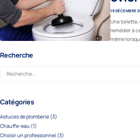
19 DÉCEMBRE 
Une toilette
remédier à ce
même lorsqu’
Recherche
Catégories
Astuces de plomberie
(3)
Chauffe-eau
(1)
Choisir un professionnel
(3)