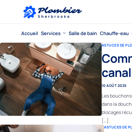
Accueil
Services
Salle de bain
Chauffe-eau
ASTUCES DE PL
Comme
canal
10 AOÛT 2025
Les bouchons 
dans la douche
blocages récu
[…]
ASTUCES DE P