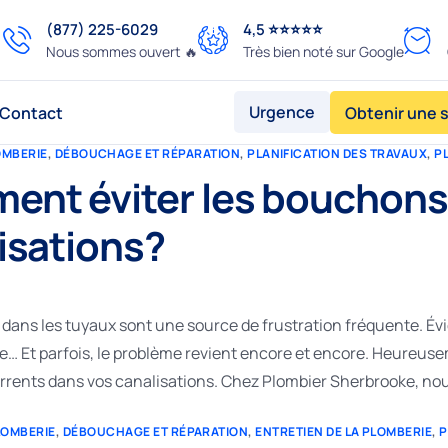
(877) 225-6029
4,5 ⭐️⭐️⭐️⭐️⭐️
Nous sommes ouvert 🔥
Très bien noté sur Google
Urgence
Contact
Obtenir une 
OMBERIE
,
DÉBOUCHAGE ET RÉPARATION
,
PLANIFICATION DES TRAVAUX
,
P
nt éviter les bouchons 
isations?
dans les tuyaux sont une source de frustration fréquente. Évi
… Et parfois, le problème revient encore et encore. Heureuseme
rrents dans vos canalisations. Chez Plombier Sherbrooke, n
LOMBERIE
,
DÉBOUCHAGE ET RÉPARATION
,
ENTRETIEN DE LA PLOMBERIE
,
P