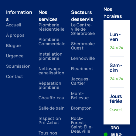
Nos
Information
Nos
Secteurs
horaires
s
services
desservis
Accueil
Plomberie
Le Centre-
résidentielle
ville de
Sherbrooke
Lun -
À propos
ven
Plomberie
Commerciale
Sherbrooke
Blogue
24h/24
Ouest
Installation
Urgence
plomberie
Lennoxville
Sam -
Soumission
Nettoyage
Fleurimont
dim
canalisation
Contact
24h/24
Jacques-
Réparation
Cartier
plomberie
Mont-
Jours
Chauffe-eau
Bellevue
fériés
Salle de bain
Brompton
Ouvert
Inspection
Rock-
Pré-Achat
Forest–
Saint-Élie–
RBQ
Deauville
Tous nos
5662-